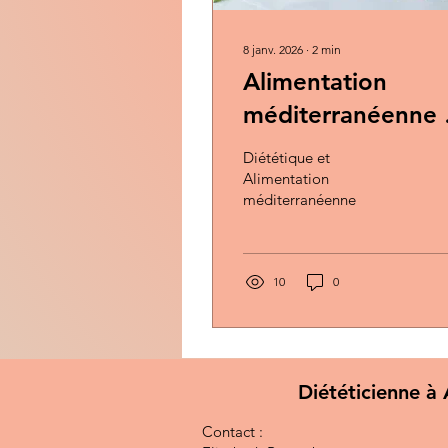
8 janv. 2026
∙
2
min
Alimentation
méditerranéenne 
principes et intérê
Diététique et
dans les maladies
Alimentation
méditerranéenne
chroniques
10
0
Diététicienne à 
Contact :