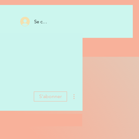
Se connecter
 en ligne
Me connaitre
Blog
Plus d'actions
S'abonner