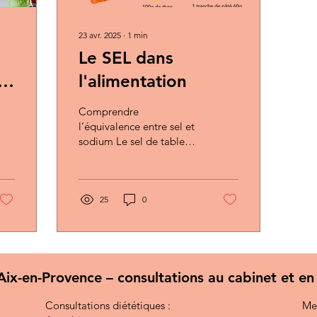
23 avr. 2025
∙
1
min
Le SEL dans
:
l'alimentation
t
Comprendre
l’équivalence entre sel et
sodium Le sel de table
est composé de sodium
et de chlorure. Dans
l’alimentation, les
recommandations
25
0
nutritionnelles sont
souvent exprimées soit en
grammes de sel , soit en
milligrammes de sodium
, ce qui peut prêter à
Aix-en-Provence – consultations au cabinet et en
confusion. En réalité : 1 g
de sodium correspond à
Consultations diététiques :
Mes