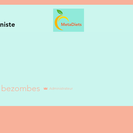
niste
pécialisations
Outils et Bilan Nutritionnel
Réservation
h bezombes
Administrateur