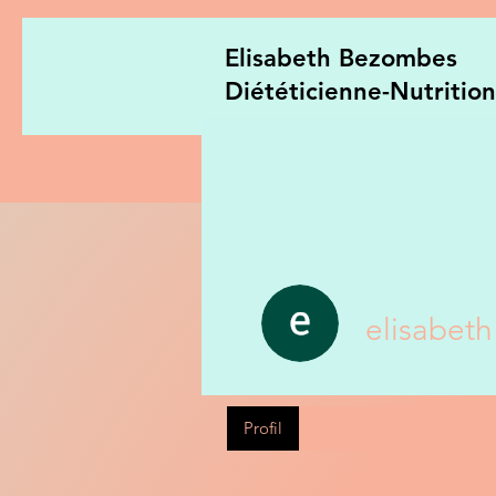
Elisabeth Bezombes
Diététicienne-Nutrition
MetaDiets
Mon approche
S
elisabet
Profil